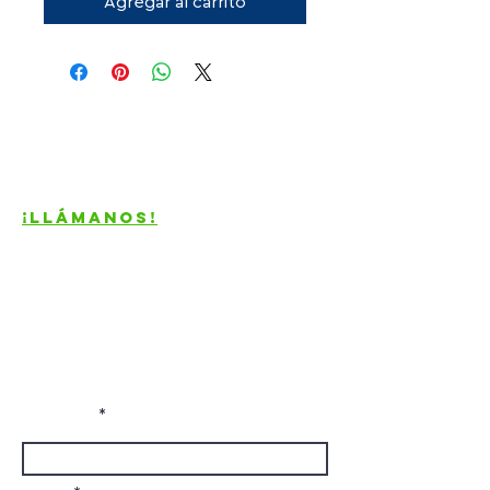
Agregar al carrito
Contacto
¡Llámanos!
81-2556-
9229
ventas@generaltooling.com
Ernesto García Ortiz 203
Entre av. Guerrero y Galeana
Colonia del Norte, Monterrey N.L.
Nombre