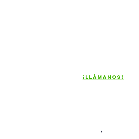
Contacto
¡Llámanos!
81-
ventas@generaltoolin
Ernesto García Ortiz 2
Entre av. Guerrero y 
Colonia del Norte, Mon
Nombre