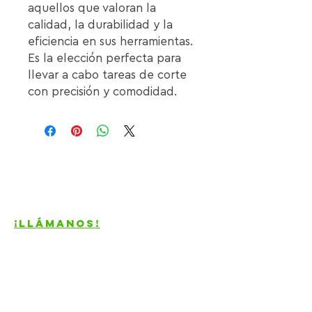
aquellos que valoran la 
calidad, la durabilidad y la 
eficiencia en sus herramientas. 
Es la elección perfecta para 
llevar a cabo tareas de corte 
con precisión y comodidad.
Contacto
¡Llámanos!
81-2556-
9229
ventas@generaltooling.com
Ernesto García Ortiz 203
Entre av. Guerrero y Galeana